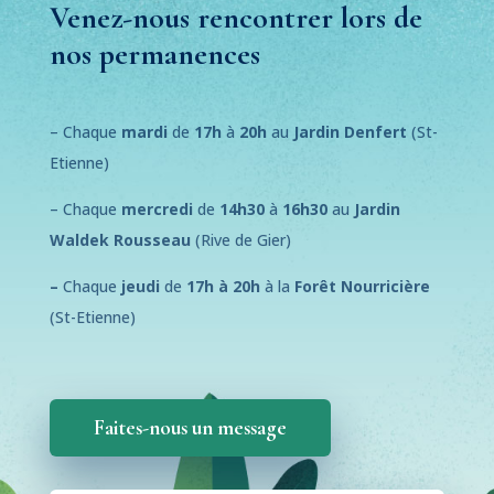
Venez-nous rencontrer lors de
nos permanences
– Chaque
mardi
de
17h
à
20h
au
Jardin Denfert
(St-
Etienne)
– Chaque
mercredi
de
14h30
à
16h30
au
Jardin
Waldek Rousseau
(Rive de Gier)
–
Chaque
jeudi
de
17h à 20h
à la
Forêt Nourricière
(St-Etienne)
Faites-nous un message